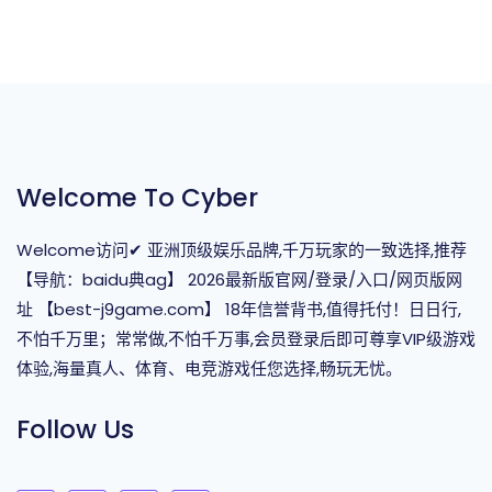
Welcome To Cyber
Welcome访问✔ 亚洲顶级娱乐品牌,千万玩家的一致选择,推荐
【导航：baidu典ag】 2026最新版官网/登录/入口/网页版网
址 【best-j9game.com】 18年信誉背书,值得托付！日日行,
不怕千万里；常常做,不怕千万事,会员登录后即可尊享VIP级游戏
体验,海量真人、体育、电竞游戏任您选择,畅玩无忧。
Follow Us