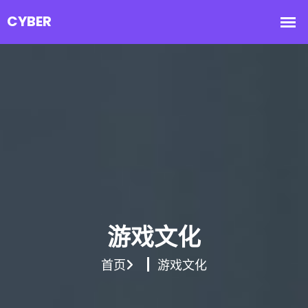
游戏文化
首页
游戏文化