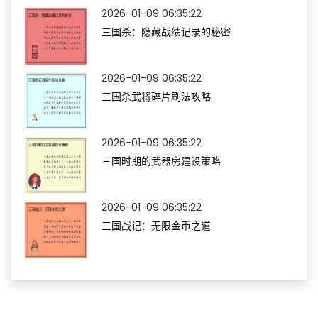
2026-01-09 06:35:22
三国杀：隐藏战绩记录的秘密
2026-01-09 06:35:22
三国杀武将碎片刷法攻略
2026-01-09 06:35:22
三国时期的武器房建设策略
2026-01-09 06:35:22
三国战记：无限金币之道