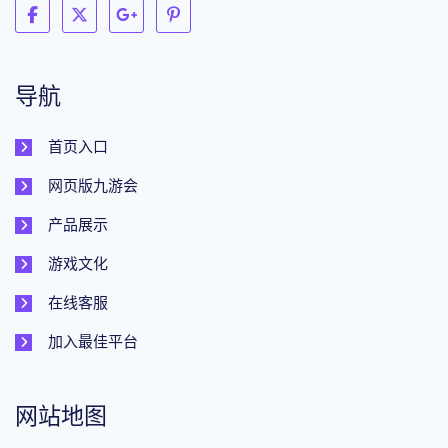
导航
首页入口
网页版九游会
产品展示
游戏文化
在线客服
加入最佳平台
网站地图