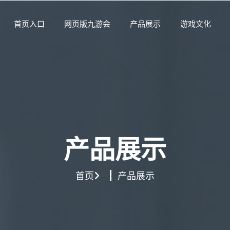
首页入口
网页版九游会
产品展示
游戏文化
产品展示
首页
产品展示