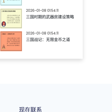
2026-01-08 01:54:11
三国时期的武器房建设策略
2026-01-08 01:54:11
三国战记：无限金币之道
现在联系