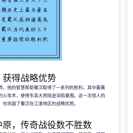
，获得战略优势
师。他的智慧帮助蜀汉取得了一系列的胜利，其中最著
的火攻术，使得东吴大将陆逊深陷重围。这一次惊人的
，也巩固了蜀汉在江淮地区的战略优势。
中原，传奇战役数不胜数