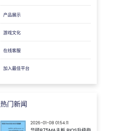
产品展示
游戏文化
在线客服
加入最佳平台
热门新闻
2026-01-08 01:54:11
华硕B75MA主板 BIOS升级指