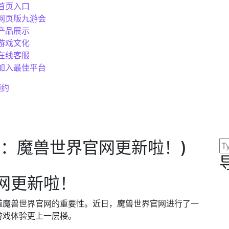
首页入口
网页版九游会
产品展示
游戏文化
在线客服
加入最佳平台
预约
息：魔兽世界官网更新啦！)
网更新啦！
道魔兽世界官网的重要性。近日，魔兽世界官网进行了一
游戏体验更上一层楼。