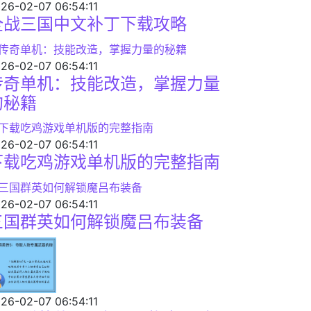
26-02-07 06:54:11
全战三国中文补丁下载攻略
26-02-07 06:54:11
传奇单机：技能改造，掌握力量
的秘籍
26-02-07 06:54:11
下载吃鸡游戏单机版的完整指南
26-02-07 06:54:11
三国群英如何解锁魔吕布装备
26-02-07 06:54:11