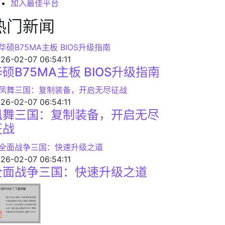
加入最佳平台
热门新闻
26-02-07 06:54:11
硕B75MA主板 BIOS升级指南
26-02-07 06:54:11
凤舞三国：复制装备，开启无尽
征战
26-02-07 06:54:11
全面战争三国：快速升级之道