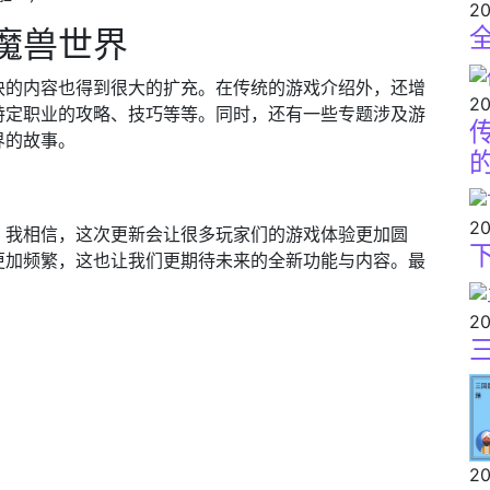
20
魔兽世界
块的内容也得到很大的扩充。在传统的游戏介绍外，还增
20
特定职业的攻略、技巧等等。同时，还有一些专题涉及游
界的故事。
20
。我相信，这次更新会让很多玩家们的游戏体验更加圆
更加频繁，这也让我们更期待未来的全新功能与内容。最
20
20