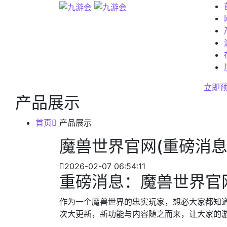
立即
产品展示
首页
产品展示
魔兽世界官网(重磅消
2026-02-07 06:54:11
重磅消息：魔兽世界官
作为一个魔兽世界的忠实玩家，想必大家都知
次大更新，新功能与内容随之而来，让大家的