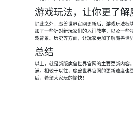
游戏玩法，让你更了解
除此之外，魔兽世界官网更新后，游戏玩法板
加了一些针对新玩家们的入门教学，以及一些
戏背景、历史等方面，让玩家更加了解魔兽世
总结
以上，就是新版魔兽世界官网的主要更新内容
满。相较于以往，魔兽世界官网的更新速度也
后，希望大家玩的愉快！