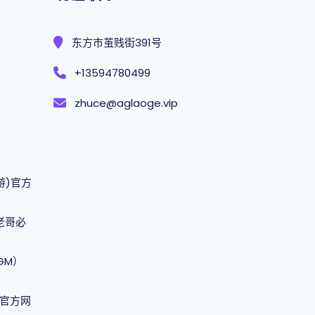
东方市茧贱街391号
+13594780499
zhuce@aglaoge.vip
游)官方
老哥必
GM）
)官方网