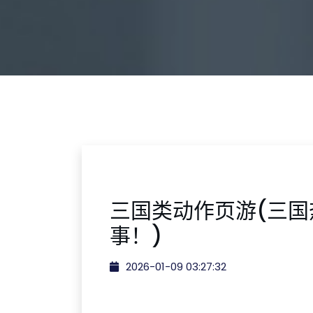
三国类动作页游(三
事！)
2026-01-09 03:27:32