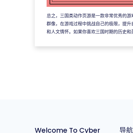
总之，三国类动作页游是一款非常优秀的游
群像，在游戏过程中挑战自己的极限，提升
和人文情怀。如果你喜欢三国时期的历史和
Welcome To Cyber
导航