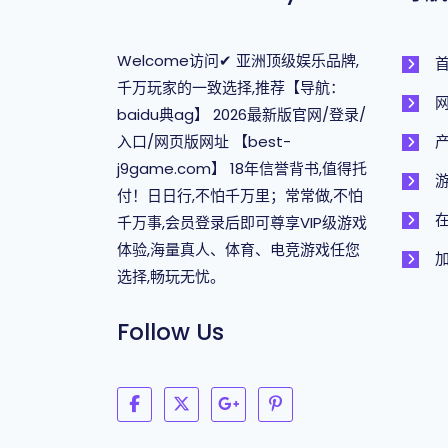
Welcome访问✔ 亚洲顶级娱乐品牌,
千万玩家的一致选择,推荐【导航：
baidu典ag】 2026最新版官网/登录/
入口/网页版网址 【best-
j9game.com】 18年信誉背书,值得托
付！日日行,不怕千万里；常常做,不怕
千万事,会员登录后即可尊享VIP级游戏
体验,海量真人、体育、电竞游戏任您
选择,畅玩无忧。
Follow Us