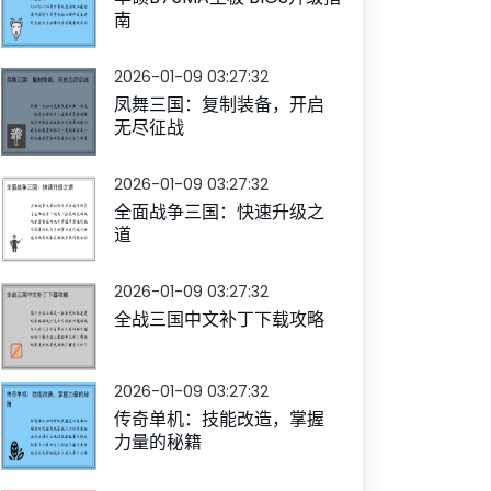
南
2026-01-09 03:27:32
凤舞三国：复制装备，开启
无尽征战
2026-01-09 03:27:32
全面战争三国：快速升级之
道
2026-01-09 03:27:32
全战三国中文补丁下载攻略
2026-01-09 03:27:32
传奇单机：技能改造，掌握
力量的秘籍