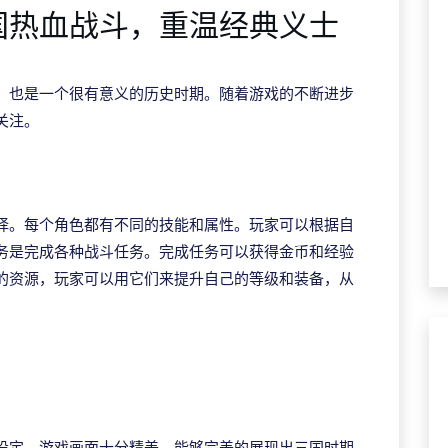
国热血战斗，重温经典义士
，也是一个很有意义的历史时期。随着游戏的不断进步
关注。
择。每个角色都有不同的技能和属性。玩家可以根据自
务是完成各种战斗任务。完成任务可以获得金币和经验
的资源，玩家可以用它们来提升自己的等级和装备，从
设定。游戏画面十分精美，能够完美的展现出三国时期